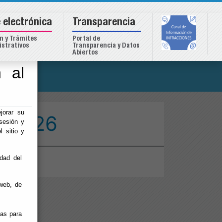
 electrónica
Transparencia
n y Trámites
Portal de
strativos
Transparencia y Datos
Abiertos
 al
o
jorar su
a 2026
sesión y
l sitio y
idad del
web, de
ias para