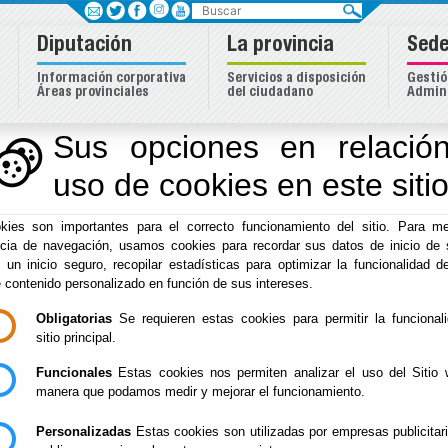
Buscar
Diputación
La provincia
Sede
Información corporativa
Servicios a disposición
Gestió
Áreas provinciales
del ciudadano
Admini
Sus opciones en relación
uso de cookies en este siti
Inicio
-
Diputación
- Titan Desert Almería 2026
kies son importantes para el correcto funcionamiento del sitio. Para me
Titan Desert Almerí
ncia de navegación, usamos cookies para recordar sus datos de inicio de 
e un inicio seguro, recopilar estadísticas para optimizar la funcionalidad de
e contenido personalizado en función de sus intereses.
Obligatorias
Se requieren estas cookies para permitir la funcional
sitio principal.
Funcionales
Estas cookies nos permiten analizar el uso del Sitio 
manera que podamos medir y mejorar el funcionamiento.
Personalizadas
Estas cookies son utilizadas por empresas publicitar