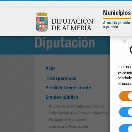
Municipios
Almería pueblo
a pueblo
×
Diputación
Las coo
BOP
experie
Transparencia
brindarl
ofrecerl
Perfil del contratante
Empleo público
Oficina Virtual (Sede Electrónica)
Información de Recursos Humanos
Preguntas frecuentes
Impresos y Formularios