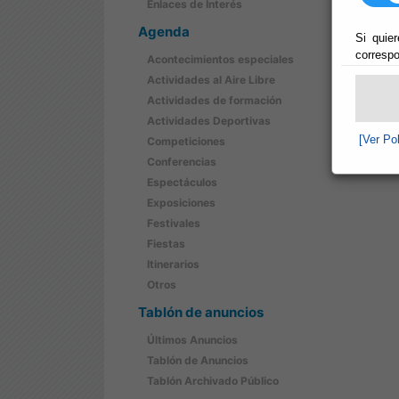
Enlaces de Interés
Agenda
Si quier
correspo
Acontecimientos especiales
Actividades al Aire Libre
Actividades de formación
Actividades Deportivas
[Ver Po
Competiciones
Conferencias
Espectáculos
Exposiciones
Festivales
Fiestas
Itinerarios
Otros
Tablón de anuncios
Últimos Anuncios
Tablón de Anuncios
Tablón Archivado Público