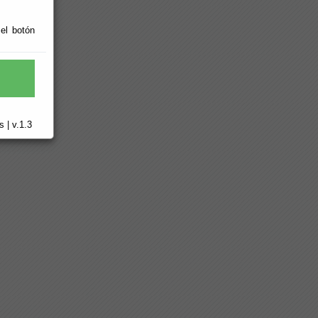
 el botón
 | v.1.3