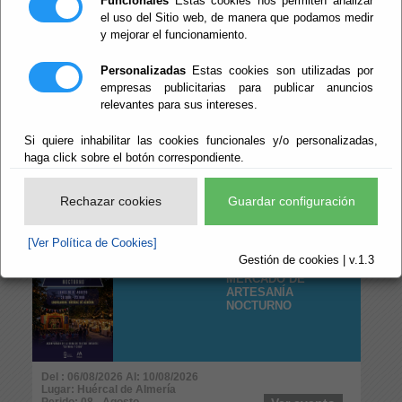
Funcionales
Estas cookies nos permiten analizar
Perido: Anual
Ver evento
Tipo: Naturaleza y Medio Ambiente
el uso del Sitio web, de manera que podamos medir
y mejorar el funcionamiento.
CALENDARIO DEL
Personalizadas
Estas cookies son utilizadas por
MERCADILLO DE
empresas publicitarias para publicar anuncios
BERJA 2026
relevantes para sus intereses.
Si quiere inhabilitar las cookies funcionales y/o personalizadas,
haga click sobre el botón correspondiente.
Del : 01/01/2026 Al: 31/12/2026
Lugar: Berja
Perido: 01 - Enero;02 - Febrero;03 - Marzo;04 - Abril;05 -
Rechazar cookies
Guardar configuración
Mayo;06 - Junio;07 - Julio;08 - Agosto;09 - Septiembre;10
- Octubre;11 - Noviembre;12 - Diciembre
Ver evento
Tipo: Profesionales y Negocios
[Ver Política de Cookies]
Gestión de cookies | v.1.3
MERCADO DE
ARTESANÍA
NOCTURNO
Del : 06/08/2026 Al: 10/08/2026
Lugar: Huércal de Almería
Perido: 08 - Agosto