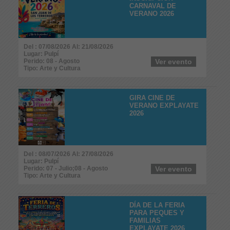
CARNAVAL DE
VERANO 2026
Del : 07/08/2026 Al: 21/08/2026
Lugar: Pulpí
Perido: 08 - Agosto
Ver evento
Tipo: Arte y Cultura
GIRA CINE DE
VERANO EXPLAYATE
2026
Del : 08/07/2026 Al: 27/08/2026
Lugar: Pulpí
Perido: 07 - Julio;08 - Agosto
Ver evento
Tipo: Arte y Cultura
DÍA DE LA FERIA
PARA PEQUES Y
FAMILIAS
EXPLAYATE 2026