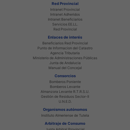
Red Provincial
Intranet Provincial
Intranet Adheridos
Intranet Beneficiarios
Servicios EE.LL.
Red Provincial
Enlaces de interés
Beneficiarios Red Provincial
Punto de Informacion del Catastro
Agencia Tributaria
Ministerio de Administraciones Públicas
Junta de Andalucia
Manual del Concejal
Consorcios
Bomberos Poniente
Bomberos Levante
Almanzora Levante R.T.R.S.U.
Gestión de Residuos Sector-II
U.N.E.D.
Organismos autónomos
Instituto Almeriense de Tutela
Arbitraje de Consumo
Junta Arbitral Provincial