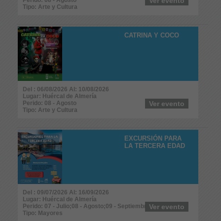
Ver evento
Tipo: Arte y Cultura
CATRINA Y COCO
Del : 06/08/2026 Al: 10/08/2026
Lugar: Huércal de Almería
Perido: 08 - Agosto
Ver evento
Tipo: Arte y Cultura
EXCURSIÓN PARA
LA TERCERA EDAD
Del : 09/07/2026 Al: 16/09/2026
Lugar: Huércal de Almería
Perido: 07 - Julio;08 - Agosto;09 - Septiembre
Ver evento
Tipo: Mayores