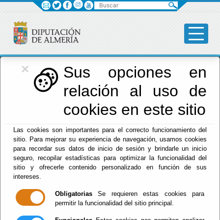
Buscar
×
Diputación
Sus opciones en
relación al uso de
Menú Diputación
cookies en este sitio
Inicio
-
Diputación
- Actividades Aire Libre
Las cookies son importantes para el correcto funcionamiento del
Escuchar
sitio. Para mejorar su experiencia de navegación, usamos cookies
para recordar sus datos de inicio de sesión y brindarle un inicio
SENDERO EL
seguro, recopilar estadísticas para optimizar la funcionalidad del
CHULLO
sitio y ofrecerle contenido personalizado en función de sus
intereses.
Obligatorias
Se requieren estas cookies para
permitir la funcionalidad del sitio principal.
Del : 17/08/2020 Al: 19/08/2027
Lugar: Bayárcal