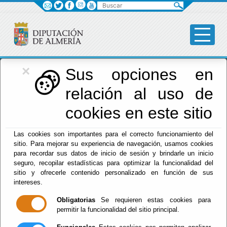
Buscar
×
Diputación
Sus opciones en
relación al uso de
Menú Diputación
cookies en este sitio
Inicio
-
Diputación
- Servicios Sociales
Las cookies son importantes para el correcto funcionamiento del
sitio. Para mejorar su experiencia de navegación, usamos cookies
Servicios Sociales
para recordar sus datos de inicio de sesión y brindarle un inicio
seguro, recopilar estadísticas para optimizar la funcionalidad del
sitio y ofrecerle contenido personalizado en función de sus
intereses.
Escuchar
Obligatorias
Se requieren estas cookies para
Área de Bienestar Social,
permitir la funcionalidad del sitio principal.
Igualdad y Familia