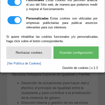
Funcionales
Estas cookies nos permiten analizar
el uso del Sitio web, de manera que podamos medir
Las competencias de esta Área, distribuidas
y mejorar el funcionamiento.
conforme a su estructura, son:
Personalizadas
Estas cookies son utilizadas por
a) Competencias directamente correspondiente
empresas publicitarias para publicar anuncios
al Diputado Delegado del Área de Bienestar Social:
relevantes para sus intereses.
Servicios Sociales Comunitarios.
Si quiere inhabilitar las cookies funcionales y/o personalizadas,
Servicios Sociales Especializados.
haga click sobre el botón correspondiente.
Residencia Asistida de Ancianos.
Servicio Provincial de
Rechazar cookies
Guardar configuración
Drogodependencias y Adicciones.
Instituto Almeriense de Tutela.
[Ver Política de Cookies]
Gestión de cookies | v.1.3
b) Competencias directamente correspondiente a la
Diputada Delegada Especial de Igualdad y Familia:
Desarrollo de actuaciones para hacer real y
efectivo el principio de Igualdad entre la
ciudadanía y para contribuir a la erradicación
de la violencia de género.
Dirección interna y gestión de los servicios