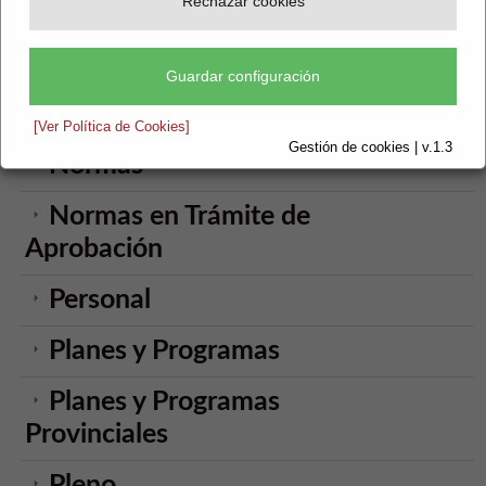
Rechazar cookies
Empleo Público
Formación
Guardar configuración
Memorias
[Ver Política de Cookies]
Gestión de cookies | v.1.3
Normas
Normas en Trámite de
Aprobación
Personal
Planes y Programas
Planes y Programas
Provinciales
Pleno