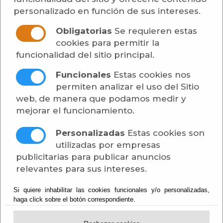
Anuncios Privados de Interés
personalizado en función de sus intereses.
Concesión de Obras Públicas
Obligatorias
Se requieren estas
cookies para permitir la
Contratación de Obras
funcionalidad del sitio principal.
Contratación de Servicios
Funcionales
Estas cookies nos
permiten analizar el uso del Sitio
Contratación de Suministros
web, de manera que podamos medir y
mejorar el funcionamiento.
Contratos Administrativos
Personalizadas
Estas cookies son
Especiales
utilizadas por empresas
publicitarias para publicar anuncios
Convenios y Acuerdos
relevantes para sus intereses.
Economía y Hacienda
Si quiere inhabilitar las cookies funcionales y/o personalizadas,
haga click sobre el botón correspondiente.
Elecciones