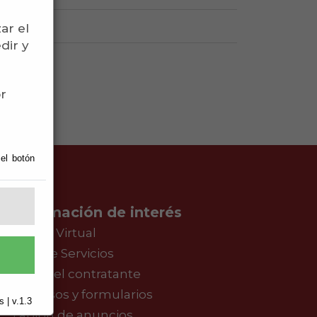
ar el
dir y
or
 el botón
Información de interés
Oficina Virtual
Guía de Servicios
Perfil del contratante
Impresos y formularios
 | v.1.3
Tablón de anuncios