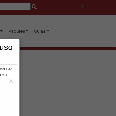
Select Language
▼
Padules
Guías
 uso
iento
samos
×