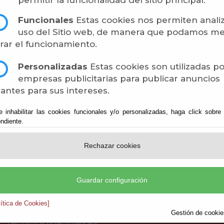
permitir la funcionalidad del sitio principal.
les
Funcionales
Estas cookies nos permiten analiz
uso del Sitio web, de manera que podamos me
rar el funcionamiento.
Personalizadas
Estas cookies son utilizadas p
empresas publicitarias para publicar anuncios
antes para sus intereses.
e inhabilitar las cookies funcionales y/o personalizadas, haga click sobre
ndiente.
Rechazar cookies
Ayuntamiento de Padules
CIF: P-0407100-G
Plaza de la Constitución, 1 - 04458 Padules
Guardar configuración
(Almería)
lítica de Cookies]
Teléf.:
950.510.001
Fax: 950.608.433
Gestión de cookies
registro@padules.es