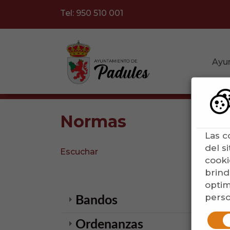
Tel: 950 510 001
Ayu
Normas
Las c
del s
Escuchar
cooki
brind
optim
perso
Bandos
Ordenanzas