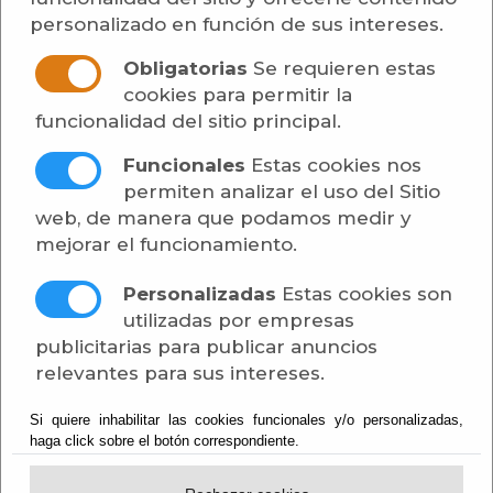
empresas con los trabajadores de su sector.
personalizado en función de sus intereses.
Nuestra bolsa de empleo utiliza las categorías
Obligatorias
Se requieren estas
profesionales y niveles de cualificación
cookies para permitir la
recogidas en el
Catálogo Nacional de
funcionalidad del sitio principal.
Cualificaciones Profesionales (CNCP)
. De esta
manera se contribuye a homogeneizar el
Funcionales
Estas cookies nos
sistema de búsquedas e inserciones de
permiten analizar el uso del Sitio
empleo no sólo a nivel provincial, sino también
web, de manera que podamos medir y
nacional.
mejorar el funcionamiento.
Tanto si eres empresa como trabajador, éste
Personalizadas
Estas cookies son
es tu espacio de oportunidades:
utilizadas por empresas
publicitarias para publicar anuncios
Si eres empresa, encuentra profesionales
relevantes para sus intereses.
de la provincia de Almería.
Si buscas trabajo, inserta tu currículum
Si quiere inhabilitar las cookies funcionales y/o personalizadas,
para que las empresas puedan
haga click sobre el botón correspondiente.
encontrarte o realiza una búsqueda de
empleos en la provincia relacionados con