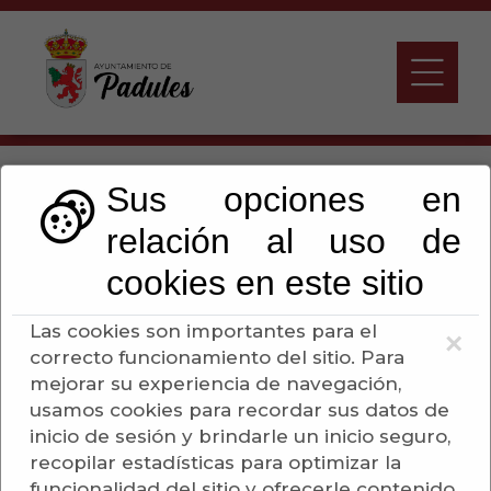
Que Hacer Cuando.
Sus opciones en
Busco-Ofrezco Trabajo
relación al uso de
cookies en este sitio
Escuchar
Las cookies son importantes para el
×
correcto funcionamiento del sitio. Para
BOLSA DE EMPLEO
mejorar su experiencia de navegación,
usamos cookies para recordar sus datos de
Ponemos a su disposición un espacio de
inicio de sesión y brindarle un inicio seguro,
intercambio de ofertas y demandas de
recopilar estadísticas para optimizar la
empleo, con el objetivo de conectar a las
funcionalidad del sitio y ofrecerle contenido